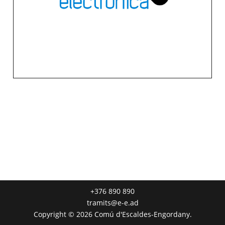
Una carta de serveis a la teva mà
+376 890 890
tramits@e-e.ad
Copyright © 2026 Comú d'Escaldes-Engordany.